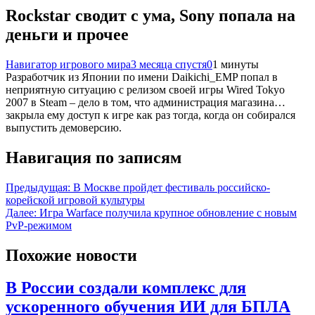
Rockstar сводит с ума, Sony попала на
деньги и прочее
Навигатор игрового мира
3 месяца спустя
0
1 минуты
Разработчик из Японии по имени Daikichi_EMP попал в
неприятную ситуацию с релизом своей игры Wired Tokyo
2007 в Steam – дело в том, что администрация магазина…
закрыла ему доступ к игре как раз тогда, когда он собирался
выпустить демоверсию.
Навигация по записям
Предыдущая:
В Москве пройдет фестиваль российско-
корейской игровой культуры
Далее:
Игра Warface получила крупное обновление с новым
PvP-режимом
Похожие новости
В России создали комплекс для
ускоренного обучения ИИ для БПЛА