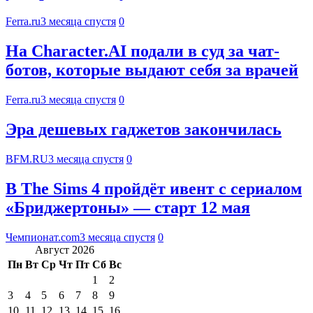
Ferra.ru
3 месяца спустя
0
На Character.AI подали в суд за чат-
ботов, которые выдают себя за врачей
Ferra.ru
3 месяца спустя
0
Эра дешевых гаджетов закончилась
BFM.RU
3 месяца спустя
0
В The Sims 4 пройдёт ивент с сериалом
«Бриджертоны» — старт 12 мая
Чемпионат.com
3 месяца спустя
0
Август 2026
Пн
Вт
Ср
Чт
Пт
Сб
Вс
1
2
3
4
5
6
7
8
9
10
11
12
13
14
15
16