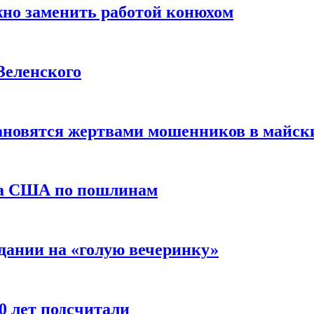
жно заменить работой конюхом
Зеленского
тановятся жертвами мошенников в майск
да США по пошлинам
дании на «голую вечеринку»
10 лет подсчитали