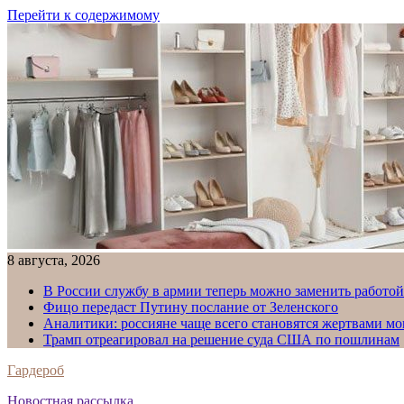
Перейти к содержимому
8 августа, 2026
В России службу в армии теперь можно заменить работо
Фицо передаст Путину послание от Зеленского
Аналитики: россияне чаще всего становятся жертвами м
Трамп отреагировал на решение суда США по пошлинам
Гардероб
Новостная рассылка