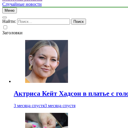
Случайные новости
Меню
Найти:
Заголовки
Актриса Кейт Хадсон в платье с го
3 месяца спустя
3 месяца спустя