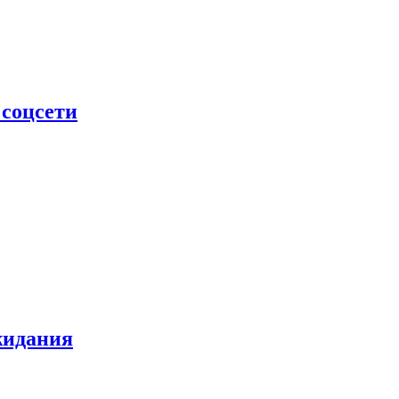
 соцсети
жидания