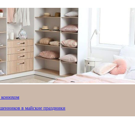
й конюхом
ошенников в майские праздники