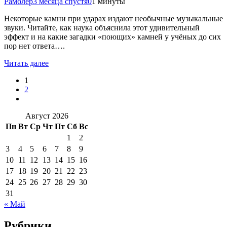
Рамблер
3 месяца спустя
0
1 минуты
Некоторые камни при ударах издают необычные музыкальные
звуки. Читайте, как наука объяснила этот удивительный
эффект и на какие загадки «поющих» камней у учёных до сих
пор нет ответа….
Читать далее
1
2
Август 2026
Пн
Вт
Ср
Чт
Пт
Сб
Вс
1
2
3
4
5
6
7
8
9
10
11
12
13
14
15
16
17
18
19
20
21
22
23
24
25
26
27
28
29
30
31
« Май
Рубрики