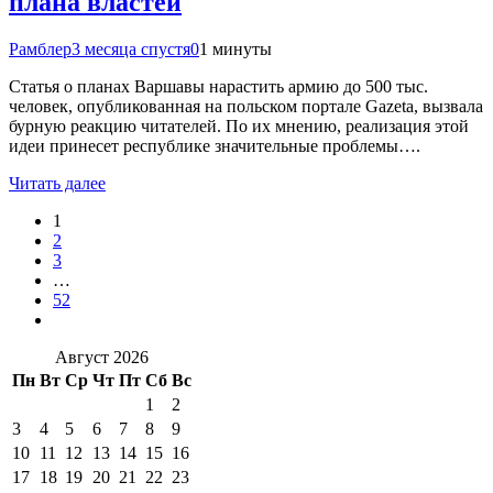
плана властей
Рамблер
3 месяца спустя
0
1 минуты
Статья о планах Варшавы нарастить армию до 500 тыс.
человек, опубликованная на польском портале Gazeta, вызвала
бурную реакцию читателей. По их мнению, реализация этой
идеи принесет республике значительные проблемы….
Читать далее
1
2
3
…
52
Август 2026
Пн
Вт
Ср
Чт
Пт
Сб
Вс
1
2
3
4
5
6
7
8
9
10
11
12
13
14
15
16
17
18
19
20
21
22
23