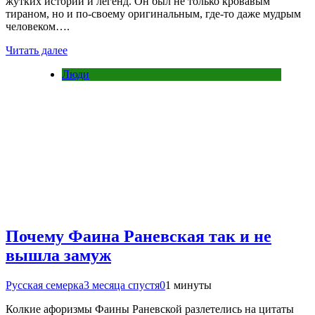
жутких историй и легенд. Он был не только кровавым
тираном, но и по-своему оригинальным, где-то даже мудрым
человеком….
Читать далее
Люди
Почему Фаина Раневская так и не
вышла замуж
Русская семерка
3 месяца спустя
0
1 минуты
Колкие афоризмы Фаины Раневской разлетелись на цитаты