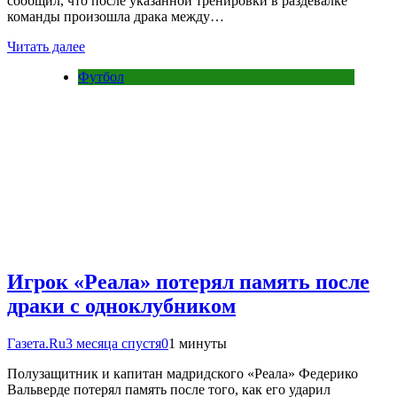
сообщил, что после указанной тренировки в раздевалке
команды произошла драка между…
Читать далее
Футбол
Игрок «Реала» потерял память после
драки с одноклубником
Газета.Ru
3 месяца спустя
0
1 минуты
Полузащитник и капитан мадридского «Реала» Федерико
Вальверде потерял память после того, как его ударил