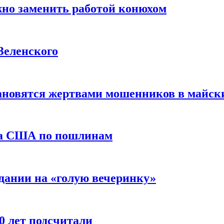
жно заменить работой конюхом
Зеленского
тановятся жертвами мошенников в майск
да США по пошлинам
дании на «голую вечеринку»
10 лет подсчитали