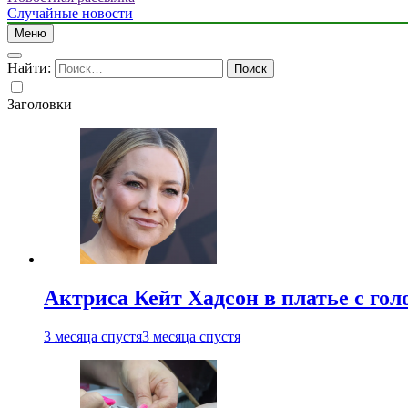
Случайные новости
Меню
Найти:
Заголовки
Актриса Кейт Хадсон в платье с го
3 месяца спустя
3 месяца спустя