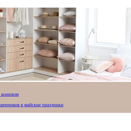
й конюхом
ошенников в майские праздники