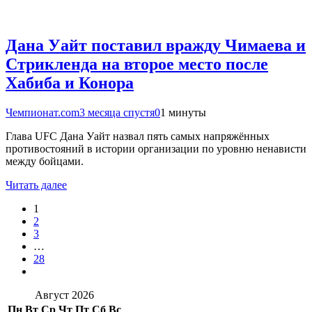
Дана Уайт поставил вражду Чимаева и
Стрикленда на второе место после
Хабиба и Конора
Чемпионат.com
3 месяца спустя
0
1 минуты
Глава UFC Дана Уайт назвал пять самых напряжённых
противостояний в истории организации по уровню ненависти
между бойцами.
Читать далее
1
2
3
…
28
Август 2026
Пн
Вт
Ср
Чт
Пт
Сб
Вс