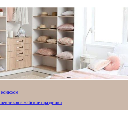
й конюхом
ошенников в майские праздники