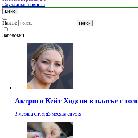
Случайные новости
Меню
Найти:
Заголовки
Актриса Кейт Хадсон в платье с го
3 месяца спустя
3 месяца спустя