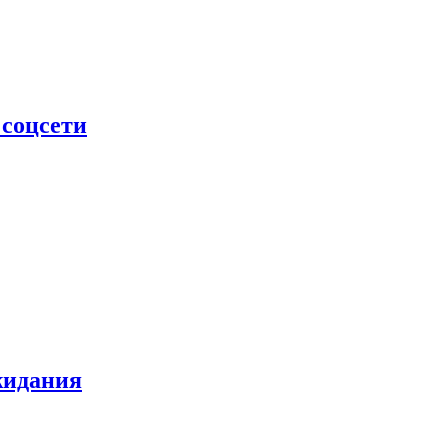
 соцсети
жидания