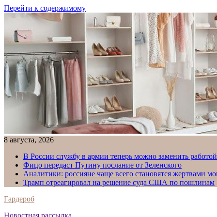
Перейти к содержимому
8 августа, 2026
В России службу в армии теперь можно заменить работо
Фицо передаст Путину послание от Зеленского
Аналитики: россияне чаще всего становятся жертвами м
Трамп отреагировал на решение суда США по пошлинам
Гардероб
Новостная рассылка