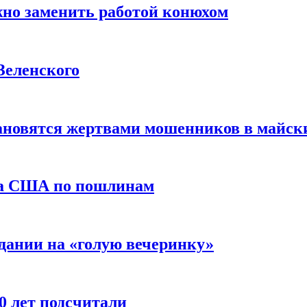
жно заменить работой конюхом
Зеленского
тановятся жертвами мошенников в майск
да США по пошлинам
дании на «голую вечеринку»
10 лет подсчитали