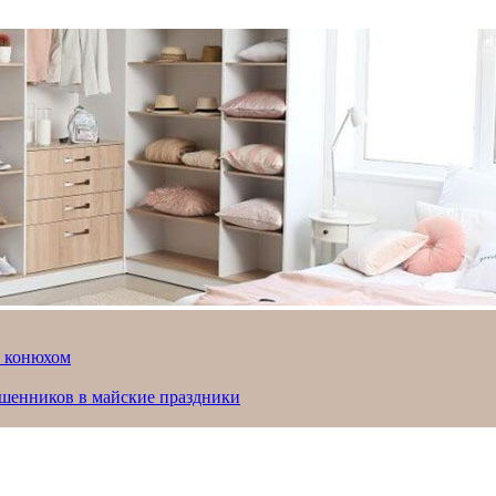
й конюхом
ошенников в майские праздники