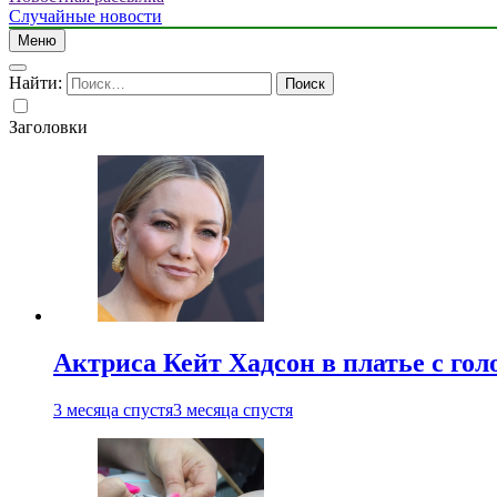
Случайные новости
Меню
Найти:
Заголовки
Актриса Кейт Хадсон в платье с го
3 месяца спустя
3 месяца спустя