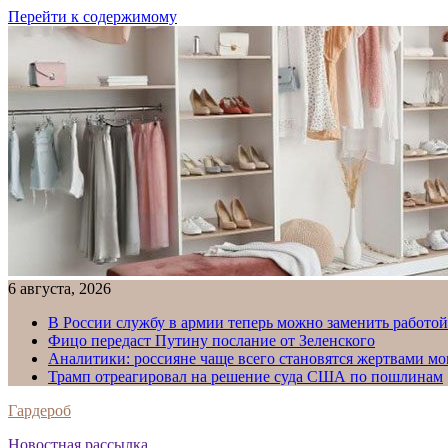
Перейти к содержимому
6 августа, 2026
В России службу в армии теперь можно заменить работо
Фицо передаст Путину послание от Зеленского
Аналитики: россияне чаще всего становятся жертвами м
Трамп отреагировал на решение суда США по пошлинам
Гардероб
Новостная рассылка