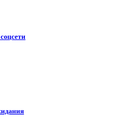
 соцсети
жидания