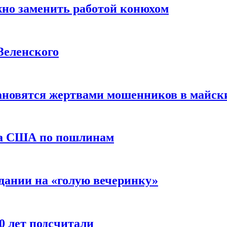
жно заменить работой конюхом
Зеленского
тановятся жертвами мошенников в майск
да США по пошлинам
дании на «голую вечеринку»
10 лет подсчитали