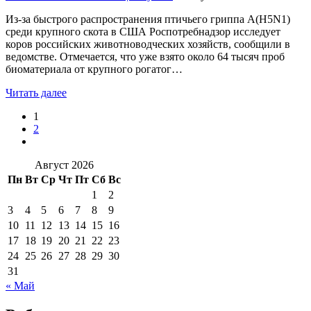
Из-за быстрого распространения птичьего гриппа А(H5N1)
среди крупного скота в США Роспотребнадзор исследует
коров российских животноводческих хозяйств, сообщили в
ведомстве. Отмечается, что уже взято около 64 тысяч проб
биоматериала от крупного рогатог…
Читать далее
1
2
Август 2026
Пн
Вт
Ср
Чт
Пт
Сб
Вс
1
2
3
4
5
6
7
8
9
10
11
12
13
14
15
16
17
18
19
20
21
22
23
24
25
26
27
28
29
30
31
« Май