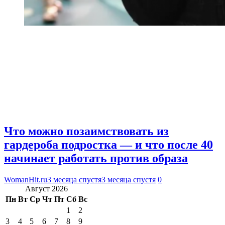
Что можно позаимствовать из
гардероба подростка — и что после 40
начинает работать против образа
WomanHit.ru
3 месяца спустя
3 месяца спустя
0
Август 2026
Пн
Вт
Ср
Чт
Пт
Сб
Вс
1
2
3
4
5
6
7
8
9