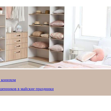
й конюхом
ошенников в майские праздники