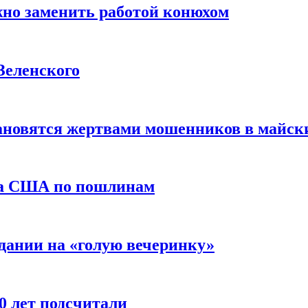
жно заменить работой конюхом
Зеленского
тановятся жертвами мошенников в майск
да США по пошлинам
дании на «голую вечеринку»
10 лет подсчитали