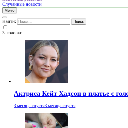
Случайные новости
Меню
Найти:
Заголовки
Актриса Кейт Хадсон в платье с го
3 месяца спустя
3 месяца спустя