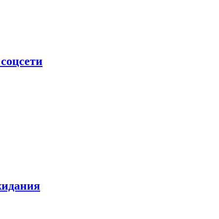
 соцсети
жидания