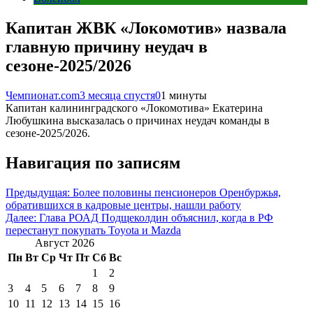
Капитан ЖВК «Локомотив» назвала
главную причину неудач в
сезоне-2025/2026
Чемпионат.com
3 месяца спустя
0
1 минуты
Капитан калининградского «Локомотива» Екатерина
Любушкина высказалась о причинах неудач команды в
сезоне-2025/2026.
Навигация по записям
Предыдущая:
Более половины пенсионеров Оренбуржья,
обратившихся в кадровые центры, нашли работу
Далее:
Глава РОАД Подщеколдин объяснил, когда в РФ
перестанут покупать Toyota и Mazda
Август 2026
Пн
Вт
Ср
Чт
Пт
Сб
Вс
1
2
3
4
5
6
7
8
9
10
11
12
13
14
15
16