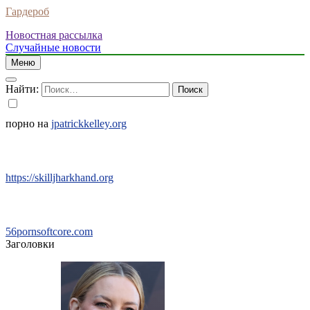
Гардероб
Новостная рассылка
Случайные новости
Меню
Найти:
порно на
jpatrickkelley.org
https://skilljharkhand.org
56pornsoftcore.com
Заголовки