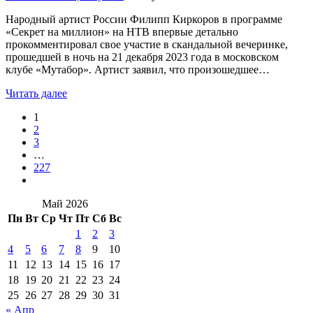
Народный артист России Филипп Киркоров в программе
«Секрет на миллион» на НТВ впервые детально
прокомментировал свое участие в скандальной вечеринке,
прошедшей в ночь на 21 декабря 2023 года в московском
клубе «Мутабор». Артист заявил, что произошедшее…
Читать далее
1
2
3
…
227
Май 2026
Пн
Вт
Ср
Чт
Пт
Сб
Вс
1
2
3
4
5
6
7
8
9
10
11
12
13
14
15
16
17
18
19
20
21
22
23
24
25
26
27
28
29
30
31
« Апр