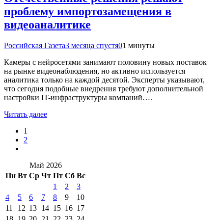
проблему импортозамещения в
видеоаналитике
Российская Газета
3 месяца спустя
0
1 минуты
Камеры с нейросетями занимают половину новых поставок
на рынке видеонаблюдения, но активно используется
аналитика только на каждой десятой. Эксперты указывают,
что сегодня подобные внедрения требуют дополнительной
настройки IT-инфраструктуры компаний….
Читать далее
1
2
Май 2026
Пн
Вт
Ср
Чт
Пт
Сб
Вс
1
2
3
4
5
6
7
8
9
10
11
12
13
14
15
16
17
18
19
20
21
22
23
24