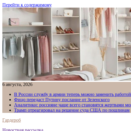
Перейти к содержимому
6 августа, 2026
В России службу в армии теперь можно заменить работо
Фицо передаст Путину послание от Зеленского
Аналитики: россияне чаще всего становятся жертвами м
Трамп отреагировал на решение суда США по пошлинам
Гардероб
Новостная рассылка