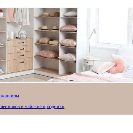
й конюхом
ошенников в майские праздники