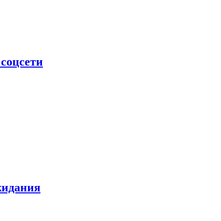
 соцсети
жидания