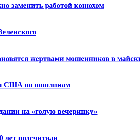
жно заменить работой конюхом
Зеленского
тановятся жертвами мошенников в майск
да США по пошлинам
дании на «голую вечеринку»
10 лет подсчитали