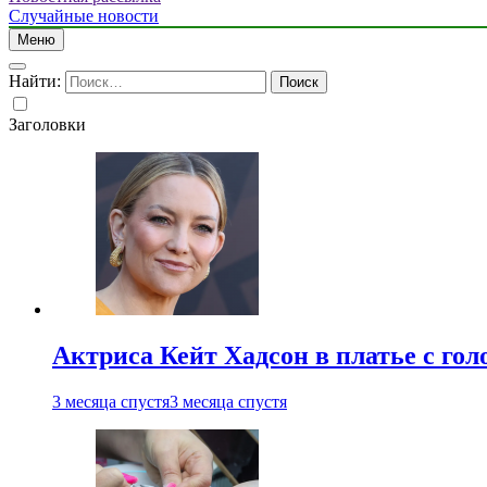
Случайные новости
Меню
Найти:
Заголовки
Актриса Кейт Хадсон в платье с го
3 месяца спустя
3 месяца спустя