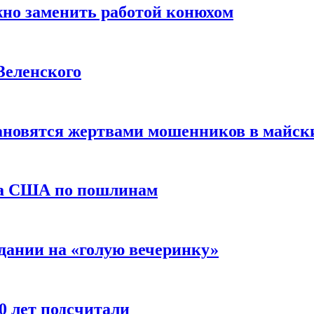
жно заменить работой конюхом
Зеленского
тановятся жертвами мошенников в майск
да США по пошлинам
дании на «голую вечеринку»
10 лет подсчитали