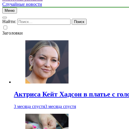
Случайные новости
Меню
Найти:
Заголовки
Актриса Кейт Хадсон в платье с го
3 месяца спустя
3 месяца спустя