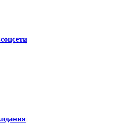
 соцсети
жидания