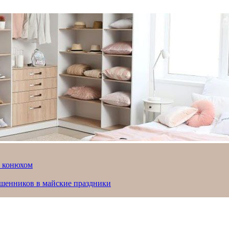
й конюхом
ошенников в майские праздники