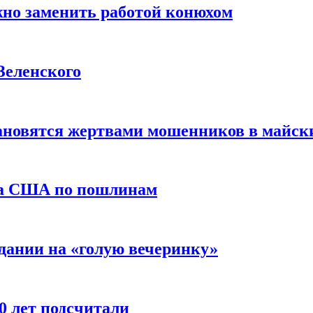
жно заменить работой конюхом
Зеленского
тановятся жертвами мошенников в майск
да США по пошлинам
дании на «голую вечеринку»
10 лет подсчитали