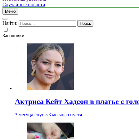
Случайные новости
Меню
Найти:
Заголовки
Актриса Кейт Хадсон в платье с го
3 месяца спустя
3 месяца спустя