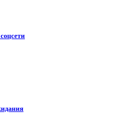
 соцсети
жидания