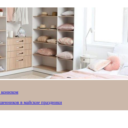
й конюхом
ошенников в майские праздники