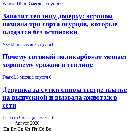
WomanHit.ru
3 месяца спустя
0
Завалят теплицу доверху: агроном
назвала три сорта огурцов, которые
плодятся без остановки
Vse42.ru
3 месяца спустя
0
Почему сотовый поликарбонат мешает
хорошему урожаю в теплице
ГлагоL
3 месяца спустя
0
Девушка за сутки сшила сестре платье
на выпускной и вызвала ажиотаж в
сети
Lenta.ru
3 месяца спустя
0
Август 2026
Пн
Вт
Ср
Чт
Пт
Сб
Вс