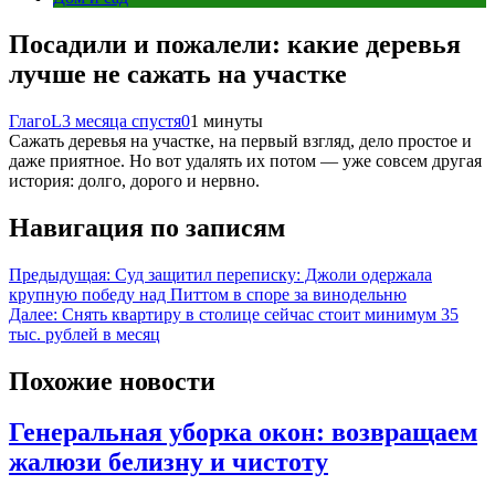
Посадили и пожалели: какие деревья
лучше не сажать на участке
ГлагоL
3 месяца спустя
0
1 минуты
Сажать деревья на участке, на первый взгляд, дело простое и
даже приятное. Но вот удалять их потом — уже совсем другая
история: долго, дорого и нервно.
Навигация по записям
Предыдущая:
Суд защитил переписку: Джоли одержала
крупную победу над Питтом в споре за винодельню
Далее:
Снять квартиру в столице сейчас стоит минимум 35
тыс. рублей в месяц
Похожие новости
Генеральная уборка окон: возвращаем
жалюзи белизну и чистоту