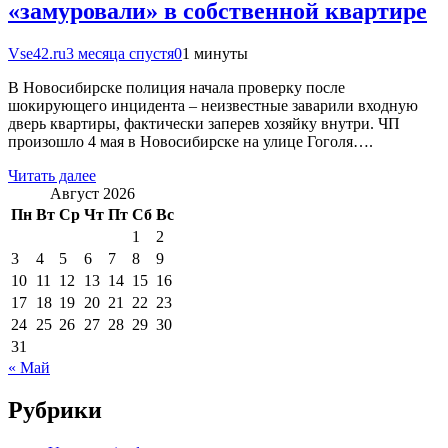
«замуровали» в собственной квартире
Vse42.ru
3 месяца спустя
0
1 минуты
В Новосибирске полиция начала проверку после
шокирующего инцидента – неизвестные заварили входную
дверь квартиры, фактически заперев хозяйку внутри. ЧП
произошло 4 мая в Новосибирске на улице Гоголя….
Читать далее
Август 2026
Пн
Вт
Ср
Чт
Пт
Сб
Вс
1
2
3
4
5
6
7
8
9
10
11
12
13
14
15
16
17
18
19
20
21
22
23
24
25
26
27
28
29
30
31
« Май
Рубрики