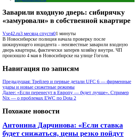
Заварили входную дверь: сибирячку
«замуровали» в собственной квартире
Vse42.ru
3 месяца спустя
0
1 минуты
В Новосибирске полиция начала проверку после
шокирующего инцидента – неизвестные заварили входную
дверь квартиры, фактически заперев хозяйку внутри. ЧП
произошло 4 мая в Новосибирске на улице Гоголя.
Навигация по записям
Предыдущая:
Трейлер и первые детали UFC 6 — фирменные
удары и новые сюжетные режимы
Далее:
«Если перенесут в Европу — будет лучше». Стример
Nix — о проблемах EWC по Dota 2
Похожие новости
Антонина Дарчинова: «Если ставка
будет снижаться, цены резко пойдут