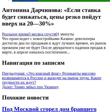
Антонина Дарчинова: «Если ставка
будет снижаться, цены резко пойдут
вверх на 20—30%»
Реальное время
3 месяца спустя
0
1 минуты
Что происходит с новостройками Казани: девелоперы
достигли дна по продажам и ждут лучших времен, но рынок
прежним уже не будет После двукратного падения продаж в
марте, в апреле началось постепенное...
Навигация по записям
Предыдущая:
«Это красный флаг» Релоканты массово
возвращаются в Россию и выходят на рынок труда. Какие
трудности их ждут?
Далее:
Трамп забыл про Украину
Похожие новости
Под Москвой сгорел дом бравшего