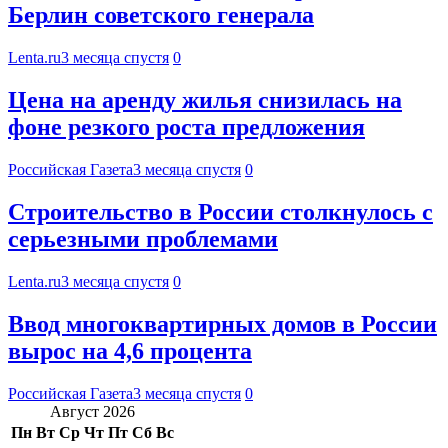
Берлин советского генерала
Lenta.ru
3 месяца спустя
0
Цена на аренду жилья снизилась на
фоне резкого роста предложения
Российская Газета
3 месяца спустя
0
Строительство в России столкнулось с
серьезными проблемами
Lenta.ru
3 месяца спустя
0
Ввод многоквартирных домов в России
вырос на 4,6 процента
Российская Газета
3 месяца спустя
0
Август 2026
Пн
Вт
Ср
Чт
Пт
Сб
Вс