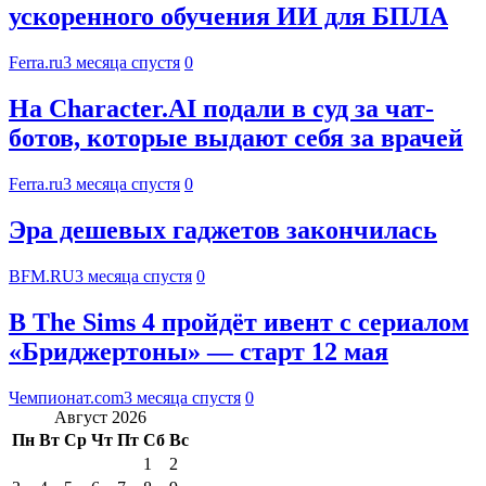
ускоренного обучения ИИ для БПЛА
Ferra.ru
3 месяца спустя
0
На Character.AI подали в суд за чат-
ботов, которые выдают себя за врачей
Ferra.ru
3 месяца спустя
0
Эра дешевых гаджетов закончилась
BFM.RU
3 месяца спустя
0
В The Sims 4 пройдёт ивент с сериалом
«Бриджертоны» — старт 12 мая
Чемпионат.com
3 месяца спустя
0
Август 2026
Пн
Вт
Ср
Чт
Пт
Сб
Вс
1
2