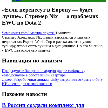
«Если перенесут в Европу — будет
лучше». Стример Nix — о проблемах
EWC по Dota 2
Чемпионат.com
3 месяца спустя
0
1 минуты
Стример Александр Nix Левин высказался о главных
недостатках Esports World Cup и рассказал, что нужно
турниру, чтобы стать лучшим в дисциплине. По его мнению,
у EWC два основных минуса.
Навигация по записям
Предыдущая:
Заварили входную дверь: сибирячку
«замуровали» в собственной квартире
Далее:
Разработчики движка Unity запустили открытую бету
ИИ-агента для разработки игр
Похожие новости
В России создали комплекс для