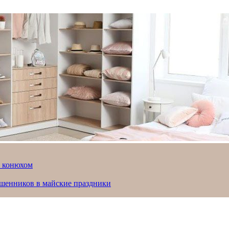
й конюхом
ошенников в майские праздники