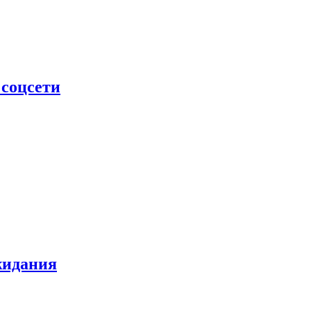
 соцсети
жидания