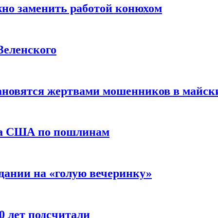
жно заменить работой конюхом
Зеленского
тановятся жертвами мошенников в майск
да США по пошлинам
дании на «голую вечеринку»
10 лет подсчитали