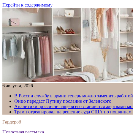
Перейти к содержимому
6 августа, 2026
В России службу в армии теперь можно заменить работо
Фицо передаст Путину послание от Зеленского
Аналитики: россияне чаще всего становятся жертвами м
Трамп отреагировал на решение суда США по пошлинам
Гардероб
Новостная рассылка