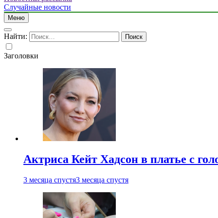
Случайные новости
Меню
Найти:
Заголовки
Актриса Кейт Хадсон в платье с го
3 месяца спустя
3 месяца спустя