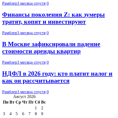
Рамблер
3 месяца спустя
0
Финансы поколения Z: как зумеры
тратят, копят и инвестируют
Рамблер
3 месяца спустя
0
В Москве зафиксировали падение
стоимости аренды квартир
Рамблер
3 месяца спустя
0
НДФЛ в 2026 году: кто платит налог и
как он рассчитывается
Рамблер
3 месяца спустя
0
Август 2026
Пн
Вт
Ср
Чт
Пт
Сб
Вс
1
2
3
4
5
6
7
8
9