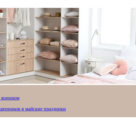
й конюхом
ошенников в майские праздники