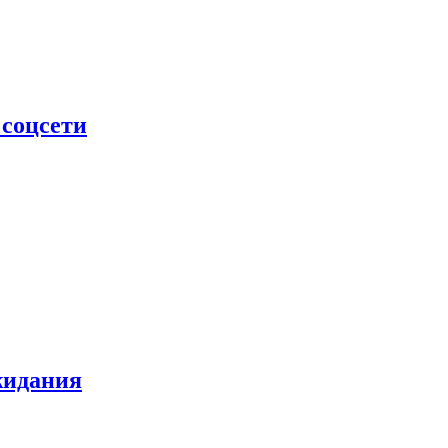
 соцсети
жидания