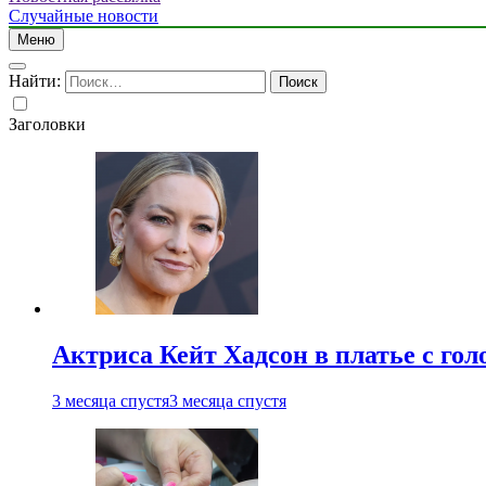
Случайные новости
Меню
Найти:
Заголовки
Актриса Кейт Хадсон в платье с го
3 месяца спустя
3 месяца спустя