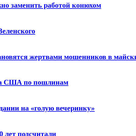
жно заменить работой конюхом
Зеленского
тановятся жертвами мошенников в майск
да США по пошлинам
дании на «голую вечеринку»
10 лет подсчитали