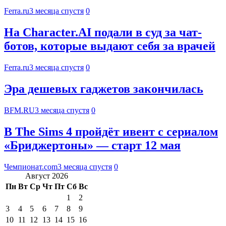
Ferra.ru
3 месяца спустя
0
На Character.AI подали в суд за чат-
ботов, которые выдают себя за врачей
Ferra.ru
3 месяца спустя
0
Эра дешевых гаджетов закончилась
BFM.RU
3 месяца спустя
0
В The Sims 4 пройдёт ивент с сериалом
«Бриджертоны» — старт 12 мая
Чемпионат.com
3 месяца спустя
0
Август 2026
Пн
Вт
Ср
Чт
Пт
Сб
Вс
1
2
3
4
5
6
7
8
9
10
11
12
13
14
15
16