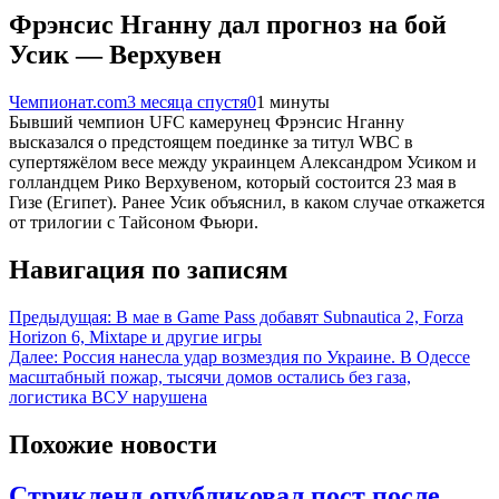
Фрэнсис Нганну дал прогноз на бой
Усик — Верхувен
Чемпионат.com
3 месяца спустя
0
1 минуты
Бывший чемпион UFC камерунец Фрэнсис Нганну
высказался о предстоящем поединке за титул WBC в
супертяжёлом весе между украинцем Александром Усиком и
голландцем Рико Верхувеном, который состоится 23 мая в
Гизе (Египет). Ранее Усик объяснил, в каком случае откажется
от трилогии с Тайсоном Фьюри.
Навигация по записям
Предыдущая:
В мае в Game Pass добавят Subnautica 2, Forza
Horizon 6, Mixtape и другие игры
Далее:
Россия нанесла удар возмездия по Украине. В Одессе
масштабный пожар, тысячи домов остались без газа,
логистика ВСУ нарушена
Похожие новости
Стрикленд опубликовал пост после