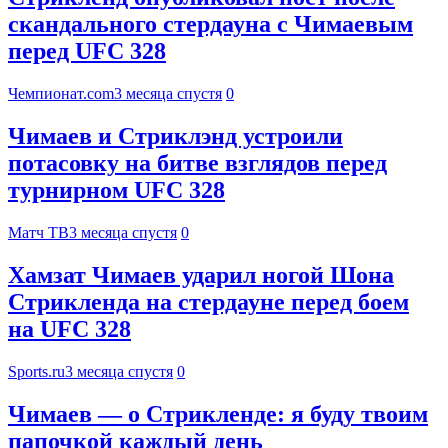
скандального стердауна с Чимаевым
перед UFC 328
Чемпионат.com
3 месяца спустя
0
Чимаев и Стриклэнд устроили
потасовку на битве взглядов перед
турнирном UFC 328
Матч ТВ
3 месяца спустя
0
Хамзат Чимаев ударил ногой Шона
Стрикленда на стердауне перед боем
на UFC 328
Sports.ru
3 месяца спустя
0
Чимаев — о Стрикленде: я буду твоим
папочкой каждый день