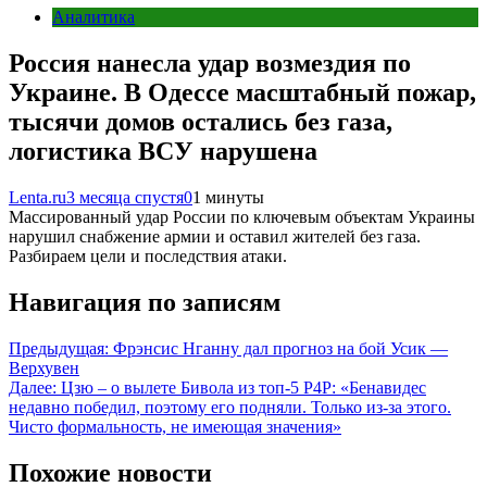
Аналитика
Россия нанесла удар возмездия по
Украине. В Одессе масштабный пожар,
тысячи домов остались без газа,
логистика ВСУ нарушена
Lenta.ru
3 месяца спустя
0
1 минуты
Массированный удар России по ключевым объектам Украины
нарушил снабжение армии и оставил жителей без газа.
Разбираем цели и последствия атаки.
Навигация по записям
Предыдущая:
Фрэнсис Нганну дал прогноз на бой Усик —
Верхувен
Далее:
Цзю – о вылете Бивола из топ-5 P4P: «Бенавидес
недавно победил, поэтому его подняли. Только из-за этого.
Чисто формальность, не имеющая значения»
Похожие новости