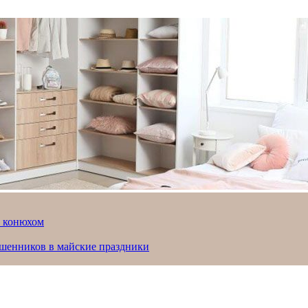
й конюхом
ошенников в майские праздники