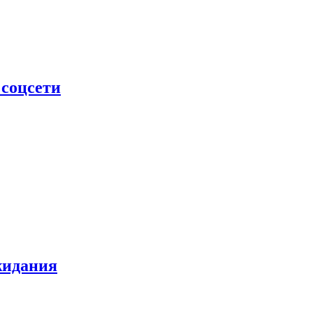
 соцсети
жидания