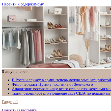
Перейти к содержимому
8 августа, 2026
В России службу в армии теперь можно заменить работо
Фицо передаст Путину послание от Зеленского
Аналитики: россияне чаще всего становятся жертвами м
Трамп отреагировал на решение суда США по пошлинам
Гардероб
Новостная рассылка