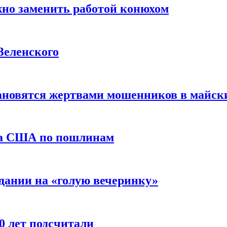
жно заменить работой конюхом
Зеленского
тановятся жертвами мошенников в майск
да США по пошлинам
дании на «голую вечеринку»
10 лет подсчитали