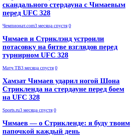
скандального стердауна с Чимаевым
перед UFC 328
Чемпионат.com
3 месяца спустя
0
Чимаев и Стриклэнд устроили
потасовку на битве взглядов перед
турнирном UFC 328
Матч ТВ
3 месяца спустя
0
Хамзат Чимаев ударил ногой Шона
Стрикленда на стердауне перед боем
на UFC 328
Sports.ru
3 месяца спустя
0
Чимаев — о Стрикленде: я буду твоим
папочкой каждый день