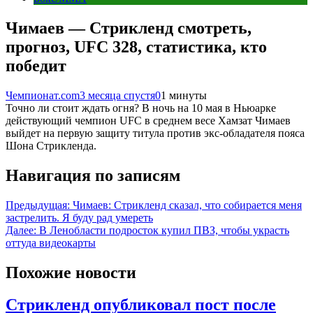
Чимаев — Стрикленд смотреть,
прогноз, UFC 328, статистика, кто
победит
Чемпионат.com
3 месяца спустя
0
1 минуты
Точно ли стоит ждать огня? В ночь на 10 мая в Ньюарке
действующий чемпион UFC в среднем весе Хамзат Чимаев
выйдет на первую защиту титула против экс-обладателя пояса
Шона Стрикленда.
Навигация по записям
Предыдущая:
Чимаев: Стрикленд сказал, что собирается меня
застрелить. Я буду рад умереть
Далее:
В Ленобласти подросток купил ПВЗ, чтобы украсть
оттуда видеокарты
Похожие новости
Стрикленд опубликовал пост после