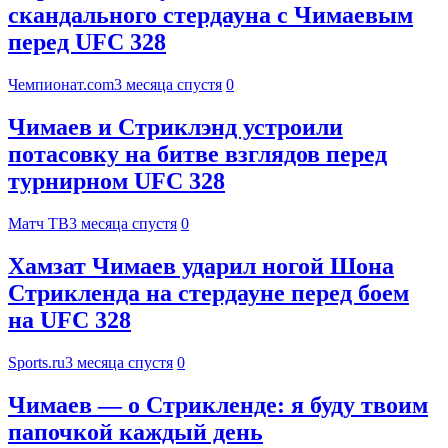
скандального стердауна с Чимаевым
перед UFC 328
Чемпионат.com
3 месяца спустя
0
Чимаев и Стриклэнд устроили
потасовку на битве взглядов перед
турнирном UFC 328
Матч ТВ
3 месяца спустя
0
Хамзат Чимаев ударил ногой Шона
Стрикленда на стердауне перед боем
на UFC 328
Sports.ru
3 месяца спустя
0
Чимаев — о Стрикленде: я буду твоим
папочкой каждый день