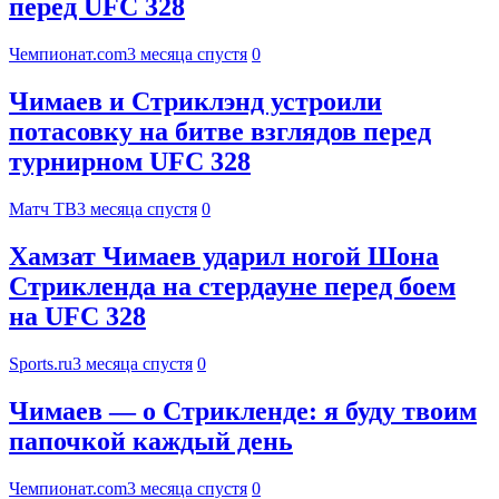
перед UFC 328
Чемпионат.com
3 месяца спустя
0
Чимаев и Стриклэнд устроили
потасовку на битве взглядов перед
турнирном UFC 328
Матч ТВ
3 месяца спустя
0
Хамзат Чимаев ударил ногой Шона
Стрикленда на стердауне перед боем
на UFC 328
Sports.ru
3 месяца спустя
0
Чимаев — о Стрикленде: я буду твоим
папочкой каждый день
Чемпионат.com
3 месяца спустя
0