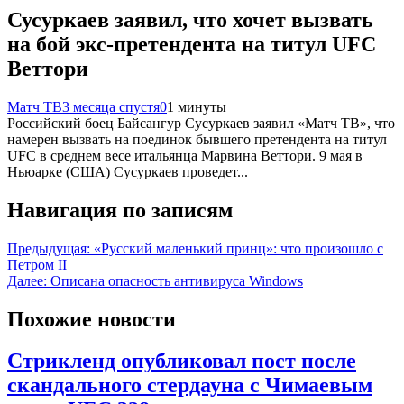
Сусуркаев заявил, что хочет вызвать
на бой экс‑претендента на титул UFC
Веттори
Матч ТВ
3 месяца спустя
0
1 минуты
Российский боец Байсангур Сусуркаев заявил «Матч ТВ», что
намерен вызвать на поединок бывшего претендента на титул
UFC в среднем весе итальянца Марвина Веттори. 9 мая в
Ньюарке (США) Сусуркаев проведет...
Навигация по записям
Предыдущая:
«Русский маленький принц»: что произошло с
Петром II
Далее:
Описана опасность антивируса Windows
Похожие новости
Стрикленд опубликовал пост после
скандального стердауна с Чимаевым