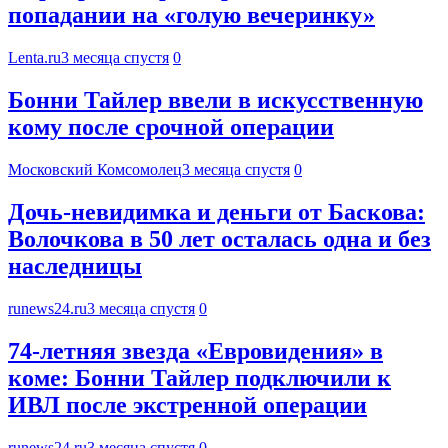
попадании на «голую вечеринку»
Lenta.ru
3 месяца спустя
0
Бонни Тайлер ввели в искусственную
кому после срочной операции
Московский Комсомолец
3 месяца спустя
0
Дочь-невидимка и деньги от Баскова:
Волочкова в 50 лет осталась одна и без
наследницы
runews24.ru
3 месяца спустя
0
74-летняя звезда «Евровидения» в
коме: Бонни Тайлер подключили к
ИВЛ после экстренной операции
runews24.ru
3 месяца спустя
0