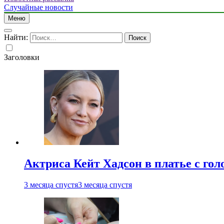
Случайные новости
Меню
Найти:
Заголовки
Актриса Кейт Хадсон в платье с го
3 месяца спустя
3 месяца спустя