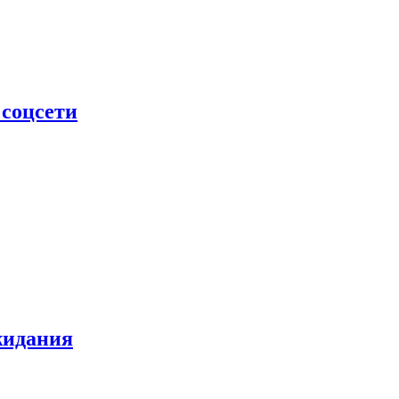
 соцсети
жидания