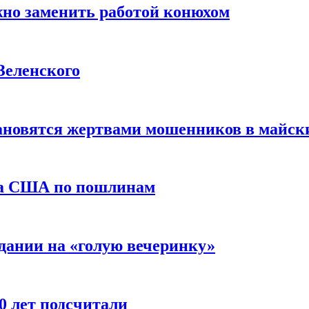
жно заменить работой конюхом
Зеленского
тановятся жертвами мошенников в майск
да США по пошлинам
дании на «голую вечеринку»
10 лет подсчитали