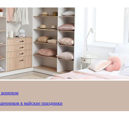
й конюхом
ошенников в майские праздники