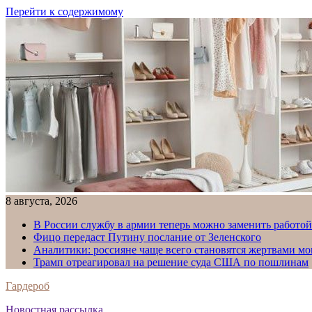
Перейти к содержимому
8 августа, 2026
В России службу в армии теперь можно заменить работо
Фицо передаст Путину послание от Зеленского
Аналитики: россияне чаще всего становятся жертвами м
Трамп отреагировал на решение суда США по пошлинам
Гардероб
Новостная рассылка