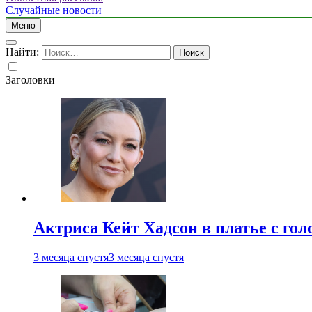
Случайные новости
Меню
Найти:
Заголовки
Актриса Кейт Хадсон в платье с го
3 месяца спустя
3 месяца спустя