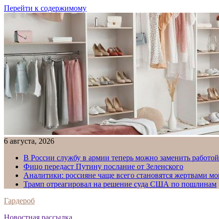
Перейти к содержимому
6 августа, 2026
В России службу в армии теперь можно заменить работо
Фицо передаст Путину послание от Зеленского
Аналитики: россияне чаще всего становятся жертвами м
Трамп отреагировал на решение суда США по пошлинам
Гардероб
Новостная рассылка