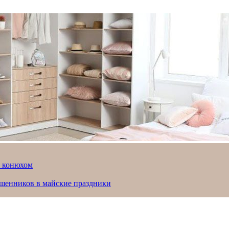
й конюхом
ошенников в майские праздники