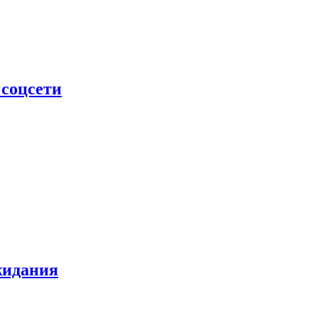
 соцсети
жидания