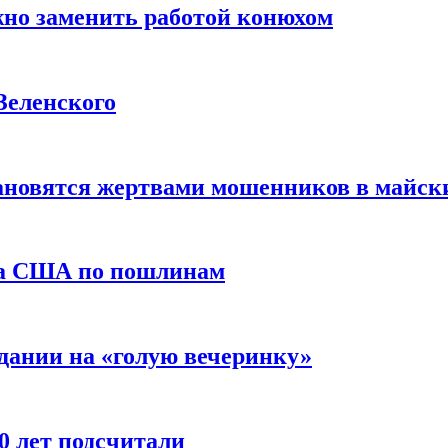
жно заменить работой конюхом
Зеленского
тановятся жертвами мошенников в майск
да США по пошлинам
дании на «голую вечеринку»
10 лет подсчитали