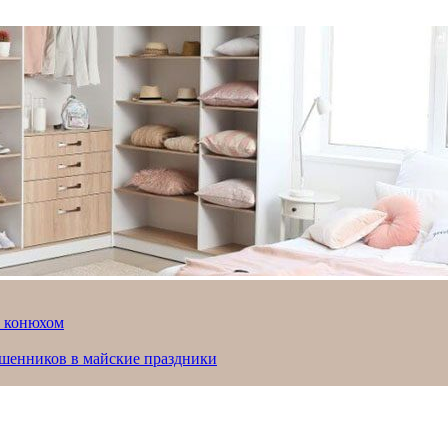
й конюхом
ошенников в майские праздники