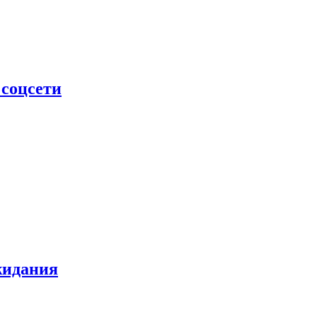
 соцсети
жидания