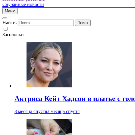
Случайные новости
Меню
Найти:
Заголовки
Актриса Кейт Хадсон в платье с го
3 месяца спустя
3 месяца спустя