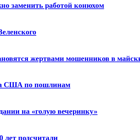
жно заменить работой конюхом
Зеленского
тановятся жертвами мошенников в майск
да США по пошлинам
дании на «голую вечеринку»
10 лет подсчитали