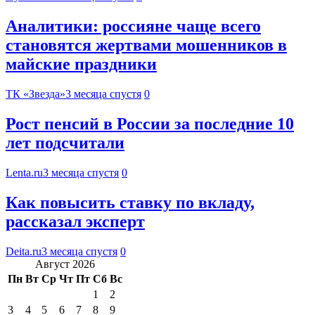
Аналитики: россияне чаще всего
становятся жертвами мошенников в
майские праздники
ТК «Звезда»
3 месяца спустя
0
Рост пенсий в России за последние 10
лет подсчитали
Lenta.ru
3 месяца спустя
0
Как повысить ставку по вкладу,
рассказал эксперт
Deita.ru
3 месяца спустя
0
Август 2026
Пн
Вт
Ср
Чт
Пт
Сб
Вс
1
2
3
4
5
6
7
8
9