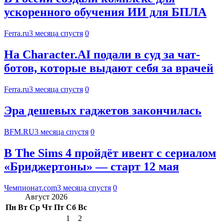
ускоренного обучения ИИ для БПЛА
Ferra.ru
3 месяца спустя
0
На Character.AI подали в суд за чат-
ботов, которые выдают себя за врачей
Ferra.ru
3 месяца спустя
0
Эра дешевых гаджетов закончилась
BFM.RU
3 месяца спустя
0
В The Sims 4 пройдёт ивент с сериалом
«Бриджертоны» — старт 12 мая
Чемпионат.com
3 месяца спустя
0
Август 2026
Пн
Вт
Ср
Чт
Пт
Сб
Вс
1
2