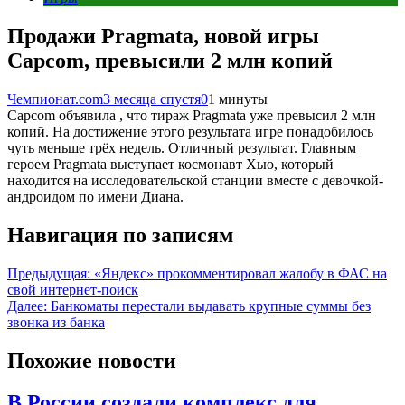
Продажи Pragmata, новой игры
Capcom, превысили 2 млн копий
Чемпионат.com
3 месяца спустя
0
1 минуты
Capcom объявила , что тираж Pragmata уже превысил 2 млн
копий. На достижение этого результата игре понадобилось
чуть меньше трёх недель. Отличный результат. Главным
героем Pragmata выступает космонавт Хью, который
находится на исследовательской станции вместе с девочкой-
андроидом по имени Диана.
Навигация по записям
Предыдущая:
«Яндекс» прокомментировал жалобу в ФАС на
свой интернет-поиск
Далее:
Банкоматы перестали выдавать крупные суммы без
звонка из банка
Похожие новости
В России создали комплекс для