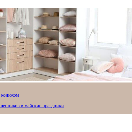
й конюхом
ошенников в майские праздники