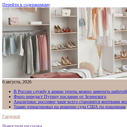
Перейти к содержимому
6 августа, 2026
В России службу в армии теперь можно заменить работо
Фицо передаст Путину послание от Зеленского
Аналитики: россияне чаще всего становятся жертвами м
Трамп отреагировал на решение суда США по пошлинам
Гардероб
Новостная рассылка