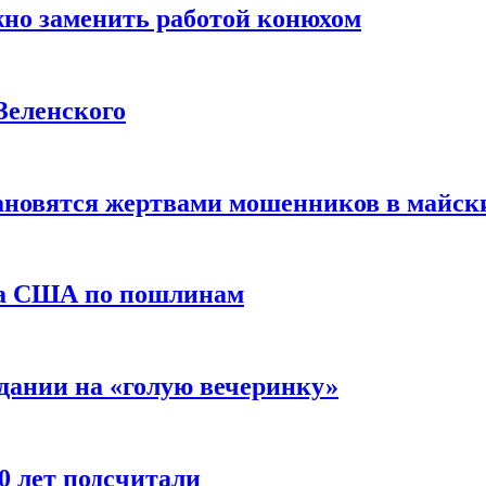
жно заменить работой конюхом
Зеленского
тановятся жертвами мошенников в майск
да США по пошлинам
дании на «голую вечеринку»
10 лет подсчитали