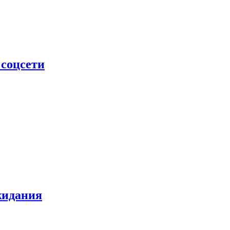
 соцсети
жидания