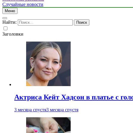
Случайные новости
Меню
Найти:
Заголовки
Актриса Кейт Хадсон в платье с го
3 месяца спустя
3 месяца спустя