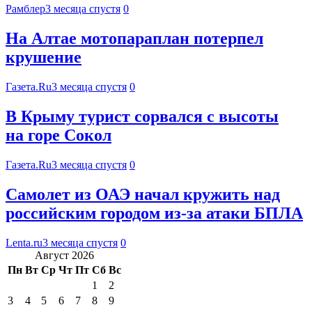
Рамблер
3 месяца спустя
0
На Алтае мотопараплан потерпел
крушение
Газета.Ru
3 месяца спустя
0
В Крыму турист сорвался с высоты
на горе Сокол
Газета.Ru
3 месяца спустя
0
Самолет из ОАЭ начал кружить над
российским городом из-за атаки БПЛА
Lenta.ru
3 месяца спустя
0
Август 2026
Пн
Вт
Ср
Чт
Пт
Сб
Вс
1
2
3
4
5
6
7
8
9