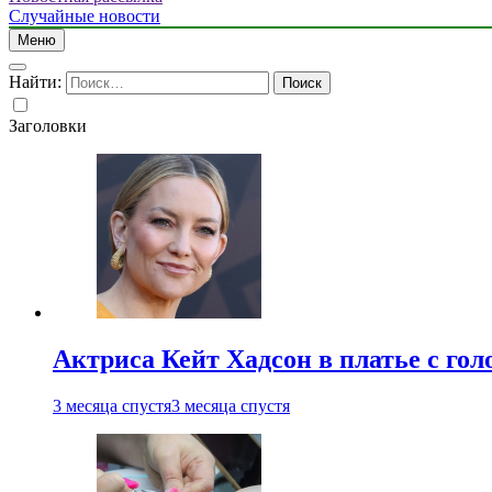
Случайные новости
Меню
Найти:
Заголовки
Актриса Кейт Хадсон в платье с го
3 месяца спустя
3 месяца спустя