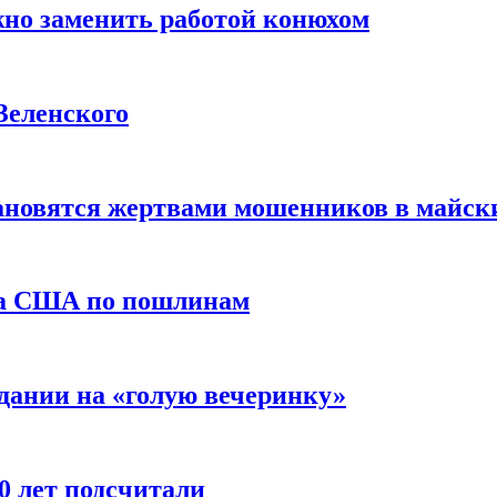
жно заменить работой конюхом
Зеленского
тановятся жертвами мошенников в майск
да США по пошлинам
дании на «голую вечеринку»
10 лет подсчитали