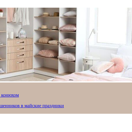
й конюхом
ошенников в майские праздники