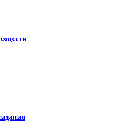
 соцсети
жидания