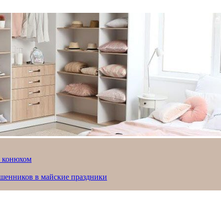
й конюхом
ошенников в майские праздники