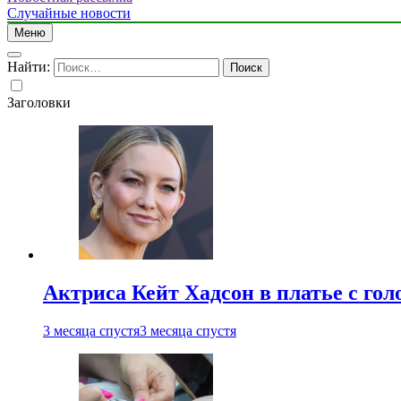
Случайные новости
Меню
Найти:
Заголовки
Актриса Кейт Хадсон в платье с го
3 месяца спустя
3 месяца спустя