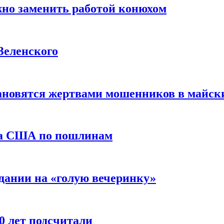
жно заменить работой конюхом
Зеленского
тановятся жертвами мошенников в майск
да США по пошлинам
дании на «голую вечеринку»
10 лет подсчитали