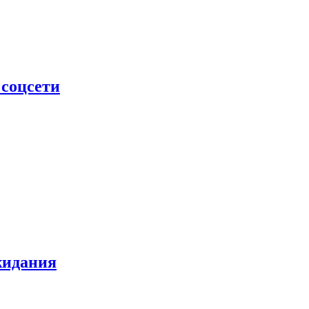
 соцсети
жидания