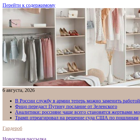
Перейти к содержимому
6 августа, 2026
В России службу в армии теперь можно заменить работо
Фицо передаст Путину послание от Зеленского
Аналитики: россияне чаще всего становятся жертвами м
Трамп отреагировал на решение суда США по пошлинам
Гардероб
Новостная рассылка