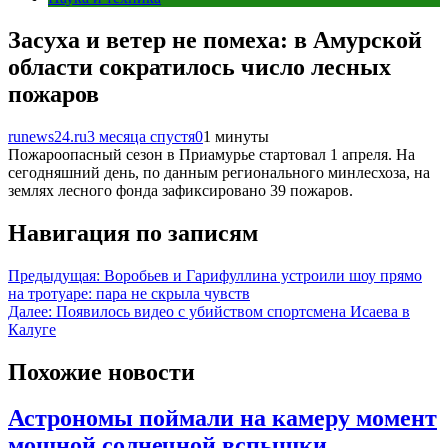
Засуха и ветер не помеха: в Амурской
области сократилось число лесных
пожаров
runews24.ru
3 месяца спустя
0
1 минуты
Пожароопасный сезон в Приамурье стартовал 1 апреля. На
сегодняшний день, по данным регионального минлесхоза, на
землях лесного фонда зафиксировано 39 пожаров.
Навигация по записям
Предыдущая:
Воробьев и Гарифуллина устроили шоу прямо
на тротуаре: пара не скрыла чувств
Далее:
Появилось видео с убийством спортсмена Исаева в
Калуге
Похожие новости
Астрономы поймали на камеру момент
мощной солнечной вспышки