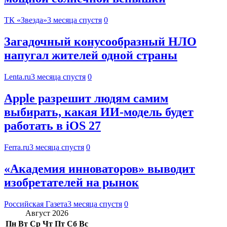
ТК «Звезда»
3 месяца спустя
0
Загадочный конусообразный НЛО
напугал жителей одной страны
Lenta.ru
3 месяца спустя
0
Apple разрешит людям самим
выбирать, какая ИИ-модель будет
работать в iOS 27
Ferra.ru
3 месяца спустя
0
«Академия инноваторов» выводит
изобретателей на рынок
Российская Газета
3 месяца спустя
0
Август 2026
Пн
Вт
Ср
Чт
Пт
Сб
Вс