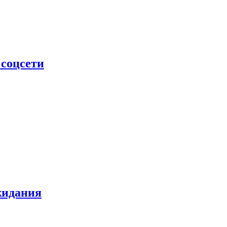
 соцсети
жидания