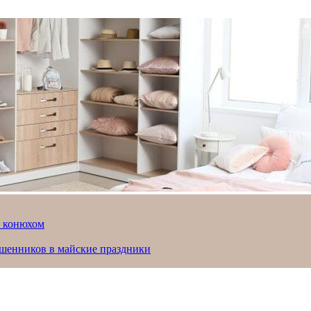
й конюхом
ошенников в майские праздники