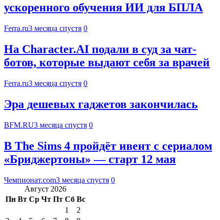
ускоренного обучения ИИ для БПЛА
Ferra.ru
3 месяца спустя
0
На Character.AI подали в суд за чат-
ботов, которые выдают себя за врачей
Ferra.ru
3 месяца спустя
0
Эра дешевых гаджетов закончилась
BFM.RU
3 месяца спустя
0
В The Sims 4 пройдёт ивент с сериалом
«Бриджертоны» — старт 12 мая
Чемпионат.com
3 месяца спустя
0
Август 2026
Пн
Вт
Ср
Чт
Пт
Сб
Вс
1
2