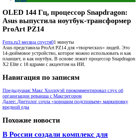
OLED 144 Гц, процессор Snapdragon:
Asus выпустила ноутбук-трансформер
ProArt PZ14
Ferra.ru
3 месяца спустя
0
1 минуты
Asus представила ProArt PZ14 для «творческих» людей. Это
14-дюймовое устройство, которое можно использовать и как
планшет, и как ноутбук. В основе лежит процессор Snapdragon
X2 Elite с 18 ядрами с акцентом на ИИ.
Навигация по записям
Предыдущая:
Макс Холлоуэй прокомментировал слух об
организации реванша с Макгрегором
Далее:
Диетолог сочла «хорошим подспорьем» маркировку
вредной еды
Похожие новости
В России создали комплекс для