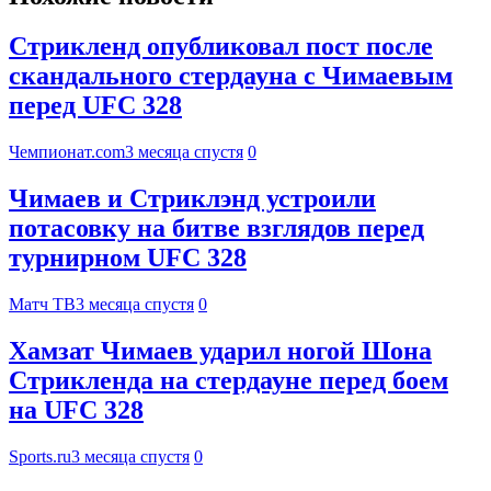
Стрикленд опубликовал пост после
скандального стердауна с Чимаевым
перед UFC 328
Чемпионат.com
3 месяца спустя
0
Чимаев и Стриклэнд устроили
потасовку на битве взглядов перед
турнирном UFC 328
Матч ТВ
3 месяца спустя
0
Хамзат Чимаев ударил ногой Шона
Стрикленда на стердауне перед боем
на UFC 328
Sports.ru
3 месяца спустя
0