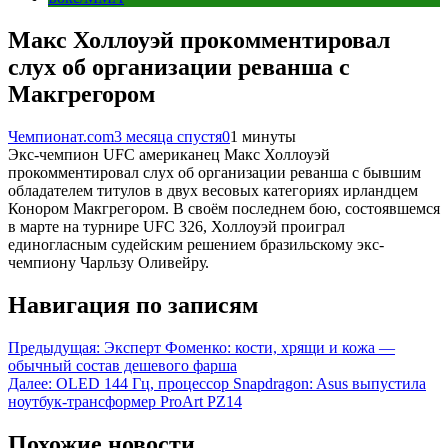
Макс Холлоуэй прокомментировал
слух об организации реванша с
Макгрегором
Чемпионат.com
3 месяца спустя
0
1 минуты
Экс-чемпион UFC американец Макс Холлоуэй
прокомментировал слух об организации реванша с бывшим
обладателем титулов в двух весовых категориях ирландцем
Конором Макгрегором. В своём последнем бою, состоявшемся
в марте на турнире UFC 326, Холлоуэй проиграл
единогласным судейским решением бразильскому экс-
чемпиону Чарльзу Оливейру.
Навигация по записям
Предыдущая:
Эксперт Фоменко: кости, хрящи и кожа —
обычный состав дешевого фарша
Далее:
OLED 144 Гц, процессор Snapdragon: Asus выпустила
ноутбук-трансформер ProArt PZ14
Похожие новости