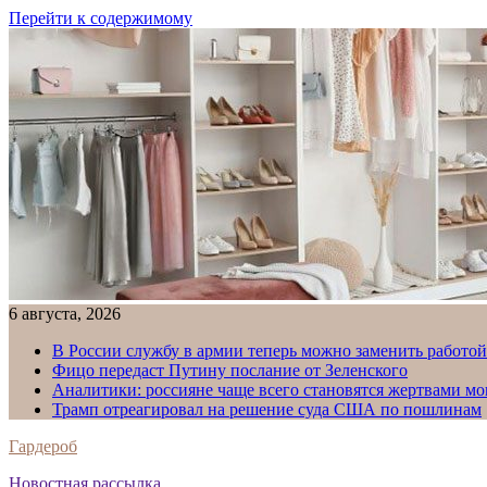
Перейти к содержимому
6 августа, 2026
В России службу в армии теперь можно заменить работо
Фицо передаст Путину послание от Зеленского
Аналитики: россияне чаще всего становятся жертвами м
Трамп отреагировал на решение суда США по пошлинам
Гардероб
Новостная рассылка