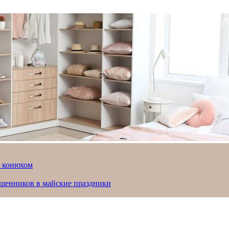
й конюхом
ошенников в майские праздники