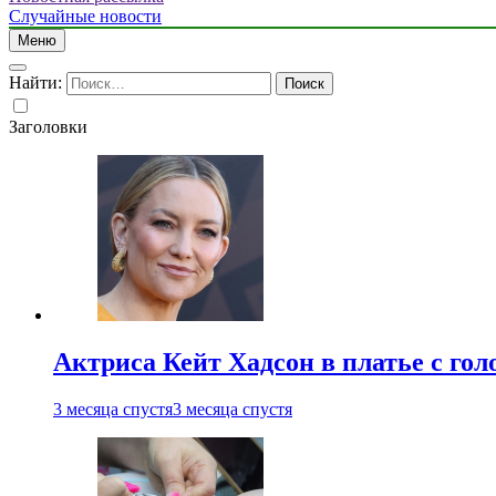
Случайные новости
Меню
Найти:
Заголовки
Актриса Кейт Хадсон в платье с го
3 месяца спустя
3 месяца спустя