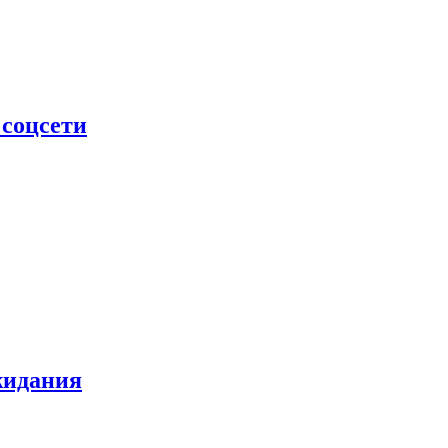
 соцсети
жидания