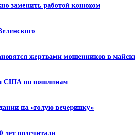
жно заменить работой конюхом
Зеленского
тановятся жертвами мошенников в майск
да США по пошлинам
дании на «голую вечеринку»
10 лет подсчитали